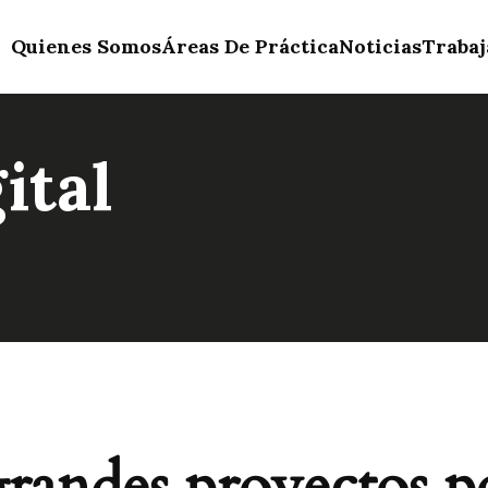
Quienes Somos
Áreas De Práctica
Noticias
Trabaj
ital
andes proyectos p