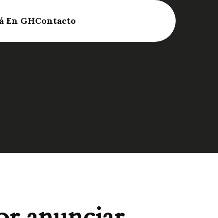
á En GH
Contacto
or anunciar