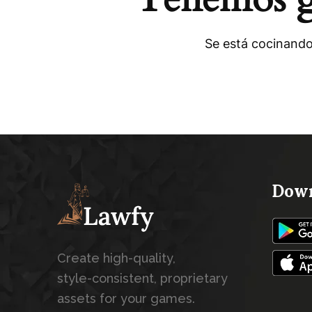
Se está cocinando
Down
Create high-quality,
style-consistent, proprietary
assets for your games.