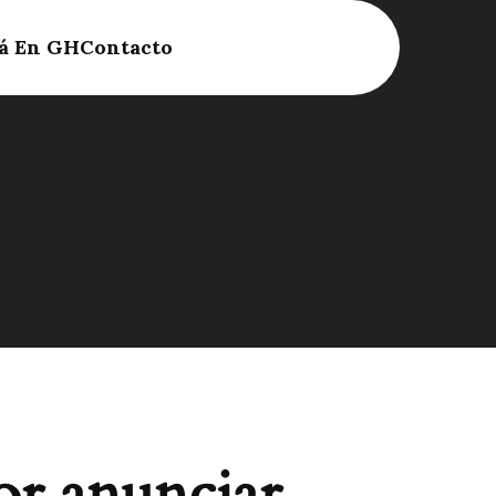
á En GH
Contacto
or anunciar