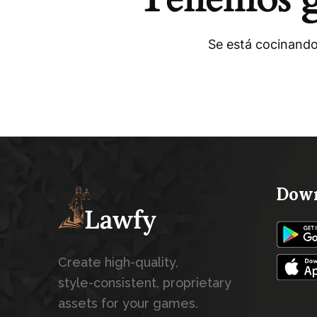
Se está cocinando
Down
Create high-quality,
style-consistent, proprietary
assets for your games.