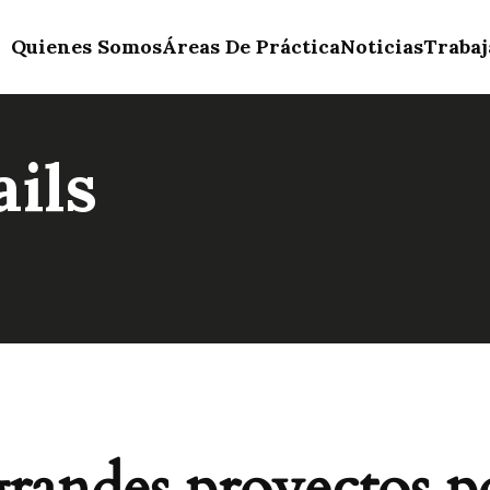
Quienes Somos
Áreas De Práctica
Noticias
Trabaj
ils
andes proyectos p