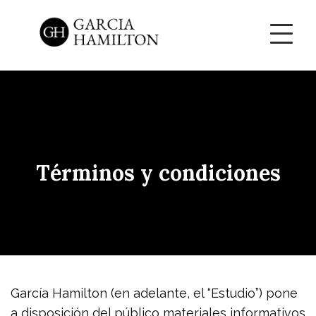
T
é
r
m
i
n
o
s
y
c
o
n
d
i
c
i
o
n
e
s
García Hamilton (en adelante, el “Estudio”) pone
a disposición del público materiales informativos